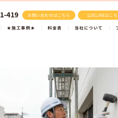
1-419
お問い合わせはこちら
公式LINEはこ
★施工事例★
料金表
当社について
施工事例 色別でご紹介
屋根塗装
ツートン施工事例
タスペーサーはもうい
白・ベージュ
塗り替え
黒・グレー
サイディング
ブラウン
モルタル
青・水色
リフォーム
黄・オレンジ