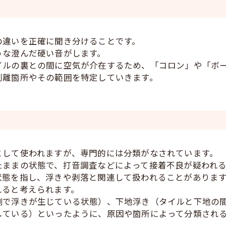
の違いを正確に聞き分けることです。
うな澄んだ硬い音がします。
イルの裏との間に空気が介在するため、「コロン」や「ボ
剥離箇所やその範囲を特定していきます。
として使われますが、専門的には分類がなされています。
たままの状態で、打音調査などによって接着不良が疑われ
状態を指し、浮きや剥落と関連して扱われることがありま
れると考えられます。
側で浮きが生じている状態）、下地浮き（タイルと下地の
している）といったように、原因や箇所によって分類され