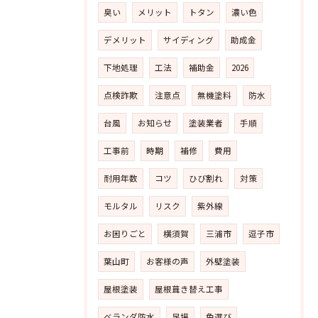
臭い
メリット
トタン
濃い色
デメリット
サイディング
助成金
下地処理
工法
補助金
2026
点検詐欺
注意点
無機塗料
防水
台風
お知らせ
塗装業者
手順
工事前
時期
補修
費用
耐用年数
コツ
ひび割れ
対策
モルタル
リスク
紫外線
お困りごと
横須賀
三浦市
逗子市
葉山町
お客様の声
外壁塗装
屋根塗装
屋根葺き替え工事
ベランダ防水
足場
色選び