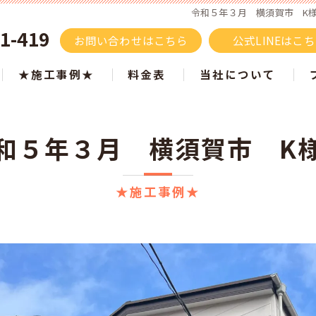
令和５年３月 横須賀市 K様邸
1-419
お問い合わせはこちら
公式LINEはこ
★施工事例★
料金表
当社について
施工事例 色別でご紹介
屋根塗装
和５年３月 横須賀市 K
ツートン施工事例
タスペーサーはもうい
白・ベージュ
塗り替え
★施工事例★
黒・グレー
サイディング
ブラウン
モルタル
青・水色
リフォーム
黄・オレンジ