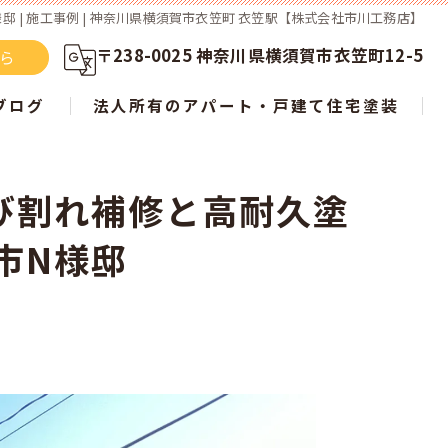
 | 施工事例 | 神奈川県横須賀市衣笠町 衣笠駅【株式会社市川工務店】
〒238-0025 神奈川県横須賀市衣笠町12-5
ちら
ブログ
法人所有のアパート・戸建て住宅塗装
び割れ補修と高耐久塗
らない？ 屋根塗装の新常識を徹底解説
市N様邸