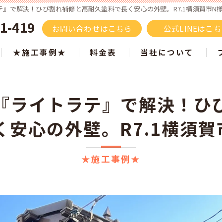
』で解決！ひび割れ補修と高耐久塗料で長く安心の外壁。R7.1横須賀市N様邸
1-419
お問い合わせはこちら
公式LINEはこ
★施工事例★
料金表
当社について
施工事例 色別でご紹介
屋根塗装
『ライトラテ』で解決！ひ
ツートン施工事例
タスペーサーはもうい
く安心の外壁。R7.1横須賀
白・ベージュ
塗り替え
黒・グレー
サイディング
★施工事例★
ブラウン
モルタル
青・水色
リフォーム
黄・オレンジ