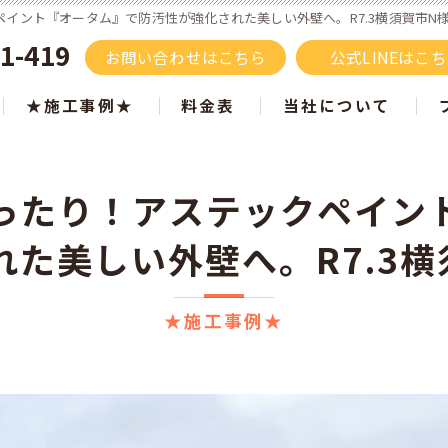
ント『オータム』で防汚性が強化された美しい外壁へ。R7.3横須賀市N様邸 
1-419
お問い合わせはこちら
公式LINEはこ
★施工事例★
料金表
当社について
施工事例 色別でご紹介
屋根塗装
ったり！アステックペイン
ツートン施工事例
タスペーサーはもうい
れた美しい外壁へ。R7.3横
白・ベージュ
塗り替え
黒・グレー
サイディング
★施工事例★
ブラウン
モルタル
青・水色
リフォーム
黄・オレンジ