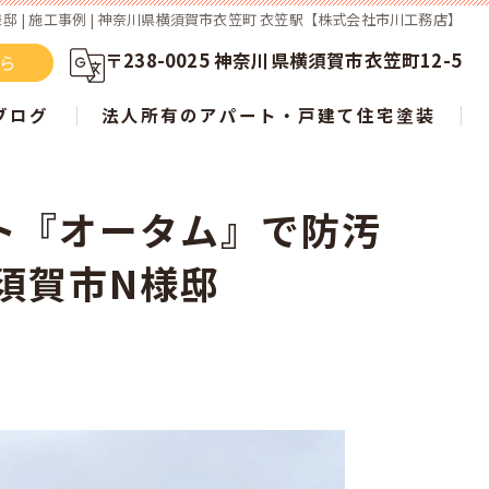
| 施工事例 | 神奈川県横須賀市衣笠町 衣笠駅【株式会社市川工務店】
〒238-0025 神奈川県横須賀市衣笠町12-5
ちら
ブログ
法人所有のアパート・戸建て住宅塗装
ト『オータム』で防汚
らない？ 屋根塗装の新常識を徹底解説
須賀市N様邸