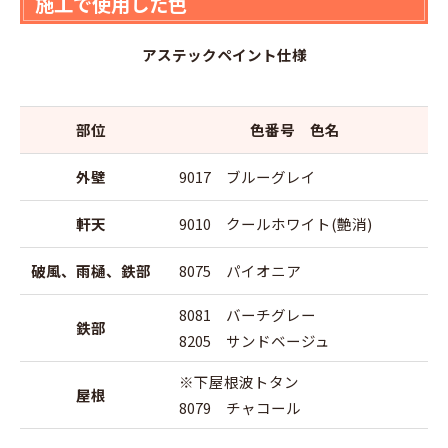
施工で使用した色
アステックペイント仕様
部位
色番号 色名
外壁
9017 ブルーグレイ
軒天
9010 クールホワイト(艶消)
破風、雨樋、鉄部
8075 パイオニア
8081 バーチグレー
鉄部
8205 サンドベージュ
※下屋根波トタン
屋根
8079 チャコール