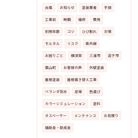
台風
お知らせ
塗装業者
手順
工事前
時期
補修
費用
耐用年数
コツ
ひび割れ
対策
モルタル
リスク
紫外線
お困りごと
横須賀
三浦市
逗子市
葉山町
お客様の声
外壁塗装
屋根塗装
屋根葺き替え工事
ベランダ防水
足場
色選び
カラーシミュレーション
塗料
タスペーサー
メンテナンス
お見積り
補助金・助成金