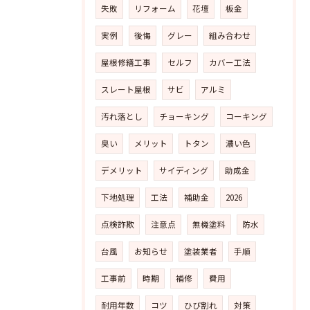
失敗
リフォーム
花壇
板金
実例
後悔
グレー
組み合わせ
屋根修繕工事
セルフ
カバー工法
スレート屋根
サビ
アルミ
汚れ落とし
チョーキング
コーキング
臭い
メリット
トタン
濃い色
デメリット
サイディング
助成金
下地処理
工法
補助金
2026
点検詐欺
注意点
無機塗料
防水
台風
お知らせ
塗装業者
手順
工事前
時期
補修
費用
耐用年数
コツ
ひび割れ
対策