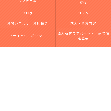
リフォーム
紹介
ブログ
コラム
お問い合わせ・お見積り
求人・募集内容
法人所有のアパート・戸建て住
プライバシーポリシー
宅塗装
台風による屋根・外壁被害｜無
サイトマップ
料点検・修理なら市川工務店
c 2026 横須賀で外壁塗装・屋根塗装を依頼するなら【株式会社市川工務店】 ALL
RIGHTS RESERVED.