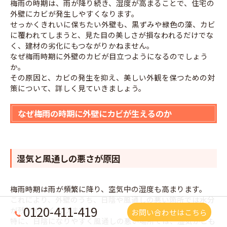
梅雨の時期は、雨が降り続き、湿度が高まることで、住宅の
外壁にカビが発生しやすくなります。
せっかくきれいに保ちたい外壁も、黒ずみや緑色の藻、カビ
に覆われてしまうと、見た目の美しさが損なわれるだけでな
く、建材の劣化にもつながりかねません。
なぜ梅雨時期に外壁のカビが目立つようになるのでしょう
か。
その原因と、カビの発生を抑え、美しい外観を保つための対
策について、詳しく見ていきましょう。
なぜ梅雨の時期に外壁にカビが生えるのか
湿気と風通しの悪さが原因
梅雨時期は雨が頻繁に降り、空気中の湿度も高まります。
これにより、外壁のうち、日陰や風通しの悪い箇所では水分
0120-411-419
が残りやすくなります。
お問い合わせはこちら
特に、日陰になりやすく風通しの悪い場所では、湿気がこも