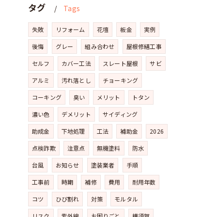
タグ
Tags
失敗
リフォーム
花壇
板金
実例
後悔
グレー
組み合わせ
屋根修繕工事
セルフ
カバー工法
スレート屋根
サビ
アルミ
汚れ落とし
チョーキング
コーキング
臭い
メリット
トタン
濃い色
デメリット
サイディング
助成金
下地処理
工法
補助金
2026
点検詐欺
注意点
無機塗料
防水
台風
お知らせ
塗装業者
手順
工事前
時期
補修
費用
耐用年数
コツ
ひび割れ
対策
モルタル
リスク
紫外線
お困りごと
横須賀