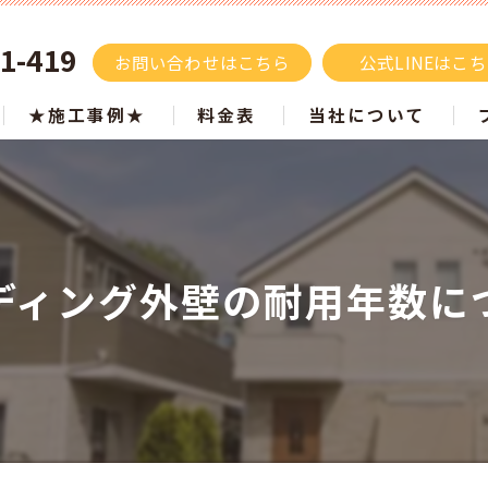
1-419
お問い合わせはこちら
公式LINEはこ
★施工事例★
料金表
当社について
施工事例 色別でご紹介
屋根塗装
ツートン施工事例
タスペーサーはもうい
白・ベージュ
塗り替え
ディング外壁の耐用年数に
黒・グレー
サイディング
ブラウン
モルタル
青・水色
リフォーム
黄・オレンジ