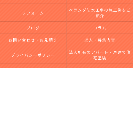
ベランダ防水工事の施工例をご
リフォーム
紹介
ブログ
コラム
お問い合わせ・お見積り
求人・募集内容
法人所有のアパート・戸建て住
プライバシーポリシー
宅塗装
台風による屋根・外壁被害｜無
サイトマップ
料点検・修理なら市川工務店
c 2026 横須賀で外壁塗装・屋根塗装を依頼するなら【株式会社市川工務店】 ALL
RIGHTS RESERVED.