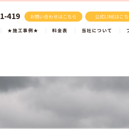
1-419
お問い合わせはこちら
公式LINEはこ
★施工事例★
料金表
当社について
施工事例 色別でご紹介
屋根塗装
ツートン施工事例
タスペーサーはもうい
白・ベージュ
塗り替え
黒・グレー
サイディング
ブラウン
モルタル
青・水色
リフォーム
黄・オレンジ