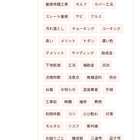
屋根修繕工事
セルフ
カバー工法
スレート屋根
サビ
アルミ
汚れ落とし
チョーキング
コーキング
臭い
メリット
トタン
濃い色
デメリット
サイディング
助成金
下地処理
工法
補助金
2026
点検詐欺
注意点
無機塗料
防水
台風
お知らせ
塗装業者
手順
工事前
時期
補修
費用
耐用年数
コツ
ひび割れ
対策
モルタル
リスク
紫外線
お困りごと
横須賀
三浦市
逗子市