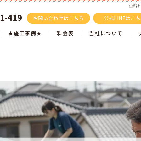
亜鉛
1-419
お問い合わせはこちら
公式LINEはこ
★施工事例★
料金表
当社について
施工事例 色別でご紹介
屋根塗装
ツートン施工事例
タスペーサーはもうい
白・ベージュ
塗り替え
黒・グレー
サイディング
ブラウン
モルタル
青・水色
リフォーム
黄・オレンジ