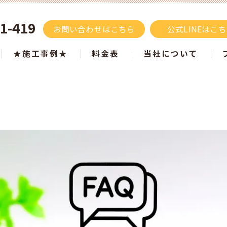
1-419
お問い合わせはこちら
公式LINEはこ
★施工事例★
料金表
当社について
施工事例 色別でご紹介
屋根塗装
ツートン施工事例
タスペーサーはもうい
白・ベージュ
塗り替え
黒・グレー
サイディング
ブラウン
モルタル
青・水色
リフォーム
黄・オレンジ