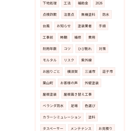
下地処理
工法
補助金
2026
点検詐欺
注意点
無機塗料
防水
台風
お知らせ
塗装業者
手順
工事前
時期
補修
費用
耐用年数
コツ
ひび割れ
対策
モルタル
リスク
紫外線
お困りごと
横須賀
三浦市
逗子市
葉山町
お客様の声
外壁塗装
屋根塗装
屋根葺き替え工事
ベランダ防水
足場
色選び
カラーシミュレーション
塗料
タスペーサー
メンテナンス
お見積り